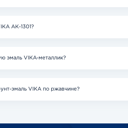
IKA АК-1301?
ую эмаль VIKA-металлик?
рунт-эмаль VIKA по ржавчине?