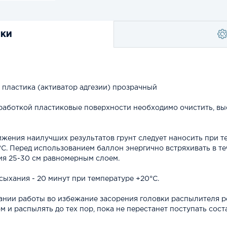
ИКИ
 пластика (активатор адгезии) прозрачный
работкой пластиковые поверхности необходимо очистить, вы
ижения наилучших результатов грунт следует наносить при 
С. Перед использованием баллон энергично встряхивать в теч
ия 25-30 см равномерным слоем.
сыхания - 20 минут при температуре +20°С.
ании работы во избежание засорения головки распылителя р
м и распылять до тех пор, пока не перестанет поступать соста