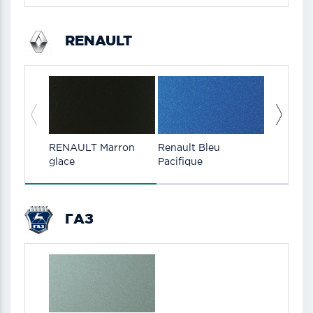
RENAULT
RENAULT Marron
Renault Bleu
Renault 
glace
Pacifique
Arizona 
ГАЗ