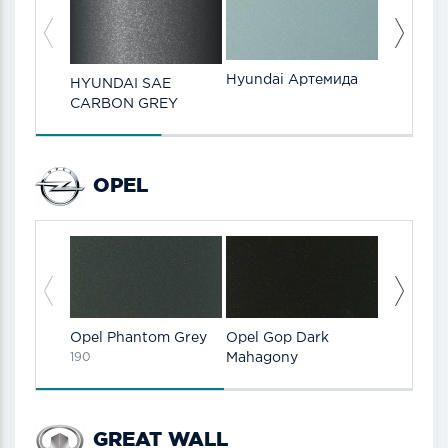
Hyundai Артемида
Hyundai 
HYUNDAI SAE
CARBON GREY
OPEL
Opel Phantom Grey
Opel Gop Dark
Opel Gaz
190
Mahagony
White
GREAT WALL