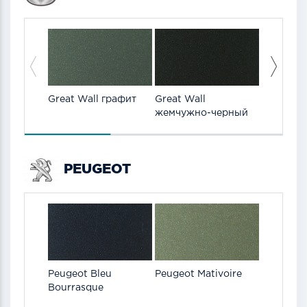
Great Wall графит
Great Wall
Great Wa
жемчужно-черный
серебри
PEUGEOT
Peugeot Bleu
Peugeot Mativoire
Bourrasque