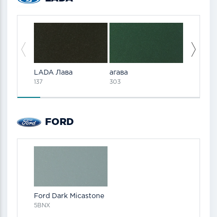
LADA Лава
агава
аллигато
137
303
FORD
Ford Dark Micastone
5BNX