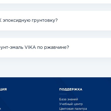
К эпоксидную грунтовку?
рунт-эмаль VIKA по ржавчине?
ЦИЯ
ПОДДЕРЖКА
База знаний
Учебный центр
и
Цветовая палитра