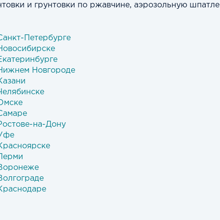
нтовки и грунтовки по ржавчине, аэрозольную шпатле
 Санкт-Петербурге
 Новосибирске
 Екатеринбурге
 Нижнем Новгороде
Казани
 Челябинске
 Омске
 Самаре
 Ростове-на-Дону
 Уфе
 Красноярске
 Перми
 Воронеже
Волгограде
 Краснодаре