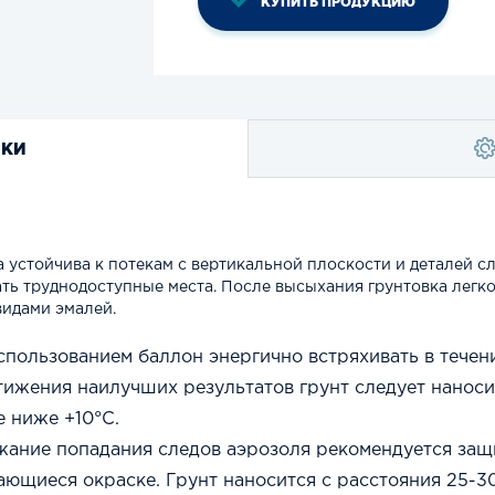
КУПИТЬ ПРОДУКЦИЮ
ИКИ
а устойчива к потекам с вертикальной плоскости и деталей с
ть труднодоступные места. После высыхания грунтовка легк
идами эмалей.
спользованием баллон энергично встряхивать в течени
тижения наилучших результатов грунт следует нанос
е ниже +10°С.
жание попадания следов аэрозоля рекомендуется защ
ающиеся окраске. Грунт наносится с расстояния 25-30