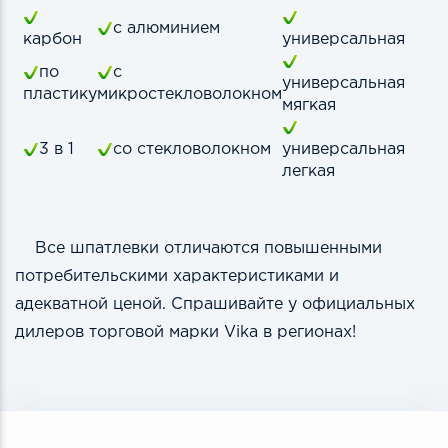
с алюминием
карбон
универсальная
по
с
универсальная
пластику
микростекловолокном
мягкая
3 в 1
со стекловолокном
универсальная
легкая
Все шпатлевки отличаются повышенными
потребительскими характеристиками и
адекватной ценой. Спрашивайте у официальных
дилеров торговой марки Vikа в регионах!