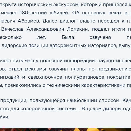
крыта историческим экскурсом, который пришелся как
мечает 180-летний юбилей. Об основных вехах в 
аевич Абрамов. Далее диалог плавно перешел к гл
, Вячеслав Александрович Ломакин, подвел итоги 
колько лет. Была озвучена перво
лидерские позиции авторемонтных материалов, выпу
черпнуть массу полезной информации: научно-иссле
ов, отдел рекламы озвучил планы по продвижени
нтигравий и сверхпрочное полиуретановое покрыти
лы, познакомились с техническими характеристиками п
продукции, пользующейся наибольшим спросом. Каче
тов для колеровочной системы... В целом дилеры од
йки.