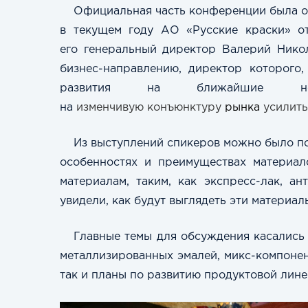
Официальная часть конференции была от
в текущем году АО «Русские краски» от
его
г
енеральный директор Валерий Никол
бизнес-направлению, директор которого
развития на ближайшие нес
на
изменчивую
конъюнктуру
рынка
усилить
Из выступлений спикеров можно было по
особенностях и преимуществах материал
материалам, таким, как экспресс-лак, а
увидели, как будут выглядеть эти материа
Главные темы для обсуждения касались 
металлизированных эмалей, микс-компонен
так и планы по развитию продуктовой лине