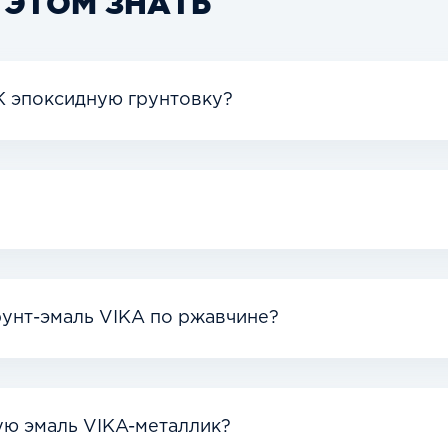
 ЭТОМ ЗНАТЬ
К эпоксидную грунтовку?
рунт-эмаль VIKA по ржавчине?
ую эмаль VIKA-металлик?