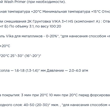
ой Wash Primer (при необходимости).
ная температура +20°С Минимальная температура +15°С Отно
и смешивания 2К Грунтовка VIKA 3+1 HS (компонент А) : Отв
т Б) По объему 3:1, по весу 100:20
ель Vika для металликов - 0-20%*, *для нанесения способом 
 +20°С
20°C 25“-30“ (16“-20“)*
опла — 1.6-1.8 (1.3-1.4)* мм Давление — 2.0-4.0 атм
 покрытия: 3 мин при 20°С 10 мин при 20°С перед форсиров
дного слоя: 40-50 (20-30)* мкм. , *для нанесения способом