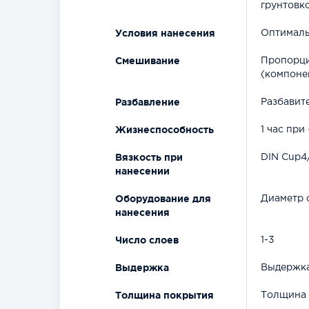
грунтовк
Условия нанесения
Оптималь
Смешивание
Пропорци
(компонен
Разбавление
Разбавит
Жизнеспособность
1 час при
Вязкость при
DIN Cup4/
нанесении
Оборудование для
Диаметр с
нанесения
Число слоев
1-3
Выдержка
Выдержка
Толщина покрытия
Толщина о